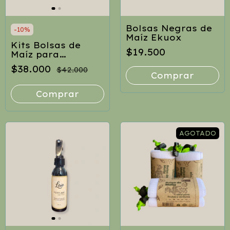
Bolsas Negras de
-
10
%
Maíz Ekuox
Kits Bolsas de
$19.500
Maíz para
Mascotas
$38.000
$42.000
CompostPack
Comprar
AGOTADO