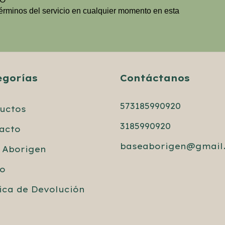
Términos del servicio en cualquier momento en esta
egorías
Contáctanos
573185990920
uctos
3185990920
acto
baseaborigen@gmail
 Aborigen
io
tica de Devolución