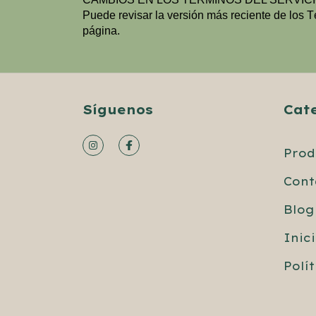
Puede revisar la versión más reciente de los 
página.
Síguenos
Cat
Prod
Cont
Blog
Inic
Polí