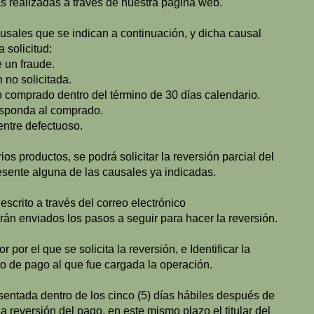
s realizadas a través de nuestra página web.
usales que se indican a continuación, y dicha causal
 solicitud:
un fraude.
o solicitada.
prado dentro del término de 30 días calendario.
ponda al comprado.
tre defectuoso.
s productos, se podrá solicitar la reversión parcial del
esente alguna de las causales ya indicadas.
scrito a través del correo electrónico
erán enviados los pasos a seguir para hacer la reversión.
or por el que se solicita la reversión, e Identificar la
nto de pago al que fue cargada la operación.
sentada dentro de los cinco (5) días hábiles después de
a reversión del pago, en este mismo plazo el titular del